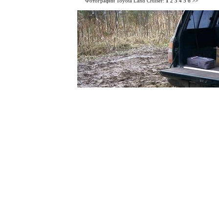
Фотографии Toyota Land Cruiser:
1
2
3
4
5
6
>>