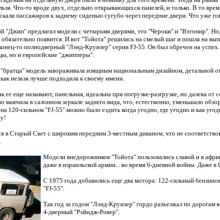
льзя. Что-то вроде двух, отдельно открывающихся панелей, и только. В то вре
скали пассажиров к заднему сиденью сугубо через передние двери. Что уже гов
й "Джип" предлагал модели с четырьмя дверями, это "Чероки" и "Вэгонир". Но,
о обязательно появится. И вот "Тойота" решилась на смелый шаг и пошла на вы
конец-то полнодверный "Лэнд-Круизер" серии FJ-55. Он был обречен на успех.
цы, но и европейские "джипперы".
 "братца" модель завораживала изящным национальным дизайном, детальной о
как нельзя лучше подходила к своему имени.
ак ее еще называют, панельная, идеальна при погрузке-разгрузке, но далека от 
о маячила в салонном зеркале заднего вида, что, естественно, уменьшало обзо
 на 120-сильном "FJ-55" можно было ездить когда угодно, где угодно и как уго
у!
я в Старый Свет с широким передним 3-местным диваном, что не соответство
.
Модели внедорожников "Тойота" пользовались славой и в афри
даже в израильской армии... во время 6-дневной войны. Даже в
С 1975 года добавились еще два мотора: 122-сильный бензинов
"FJ-55".
Так год за годом "Лэнд-Круизер" гордо разъезжал по дорогам в
4-дверный "Рэйндж-Ровер".