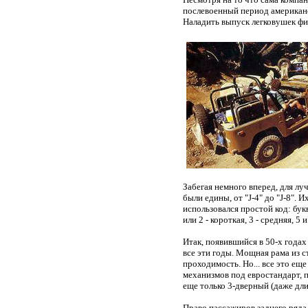
послевоенный период американс
Наладить выпуск легковушек фир
Забегая немного вперед, для л
были едины, от "J-4" до "J-8". 
использовался простой код: букв
или 2 - короткая, 3 - средняя, 5 и
Итак, появившийся в 50-х года
все эти годы. Мощная рама из 
проходимость. Но... все это ещ
механизмов под евростандарт, 
еще только 3-дверный (даже дли
Право пассажиров заднего ряда