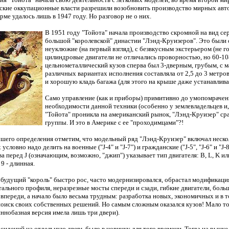
кие оккупационные власти разрешили возобновить производство мирных автом
ме удалось лишь в 1947 году. Но разговор не о них.
В 1951 году "Тойота" начала производство скромной на вид се
большой "королевской" династии "Лэнд-Круизеров". Это были
неуклюжие (на первый взгляд), с безвкусным экстерьером (не го
цилиндровые двигатели не отличались проворностью, но 60-10
цельнометаллический кузов сперва был 3-дверным, грубым, с м
различных вариантах исполнения составляла от 2,5 до 3 метро
и хорошую кладь багажа (для этого на крыше даже устанавливал
Само управление (как и приборы) примитивно до умопомрачения
необходимости данной техники (особенно у землевладельцев и, 
"Тойота" проникла на американский рынок, "Лэнд-Круизер" ср
группы. И это в Америке с ее "проходимцами"?!
учшего определения отметим, что модельный ряд "Лэнд-Круизер" включал неск
Их условно надо делить на военные ("J-4" и "J-7") и гражданские ("J-5", "J-6" и
а перед J (означающим, возможно, "джип") указывает тип двигателя: B, L, K или
 9 - длинная.
х будущий "король" быстро рос, часто модернизировался, обрастал модификац
стального профиля, неразрезные мосты спереди и сзади, гибкие двигатели, бо
е впереди, а начало было весьма трудным: разработка новых, экономичных и в т
поиск своих собственных решений. Но самым сложным оказался кузов! Мало то
ннобазная версия имела лишь три двери).
 сидений на отдельную дверь было в новинку для того времени. Тогда на рын