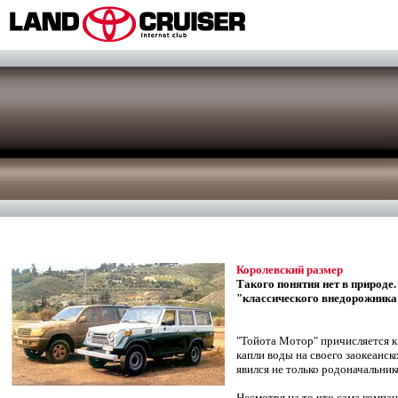
Королевский размер
Такого понятия нет в природ
"классического внедорожника"
"Тойота Мотор" причисляется к
капли воды на своего заокеанск
явился не только родоначальник
Несмотря на то что сама компа