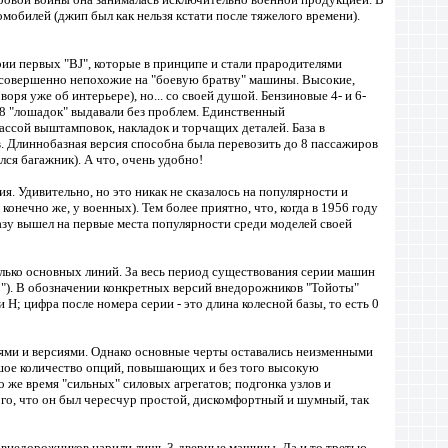
обилей (джип был как нельзя кстати после тяжелого времени).
рии первых "BJ", которые в принципе и стали прародителями
 совершенно непохожие на "боевую братву" машины. Высокие,
воря уже об интерьере), но... со своей душой. Бензиновые 4- и 6-
8 "лошадок" выдавали без проблем. Единственный
ассой выштамповок, накладок и торчащих деталей. База в
в. Длиннобазная версия способна была перевозить до 8 пассажиров
ся багажник). А что, очень удобно!
. Удивительно, но это никак не сказалось на популярности и
конечно же, у военных). Тем более приятно, что, когда в 1956 году
азу вышел на первые места популярности среди моделей своей
олько основных линий. За весь период существования серии машин
 "J-8"). В обозначении конкретных версий внедорожников "Тойоты"
 Н; цифра после номера серии - это длина колесной базы, то есть 0
иями и версиями. Однако основные черты оставались неизменными
льшое количество опций, повышающих и без того высокую
о же время "сильных" силовых агрегатов; подгонка узлов и
го, что он был чересчур простой, дискомфортный и шумный, так
ке внедорожников царили лишь 3-дверные машины. Да и то третью