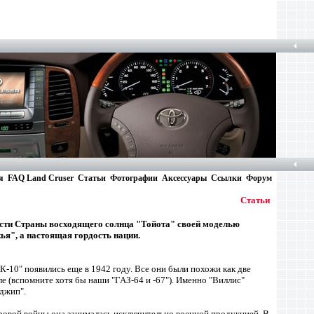
я
FAQ Land Cruser
Статьи
Фотографии
Аксессуары
Ссылки
Форум
Статьи
ости Страны восходящего солнца "Тойота" своей моделью
ья", а настоящая гордость нации.
10" появились еще в 1942 году. Все они были похожи как две
ле (вспомните хотя бы наши "ГАЗ-64 и -67"). Именно "Виллис"
"джип".
мировой войны она занималась исключительно военной продукцией. В