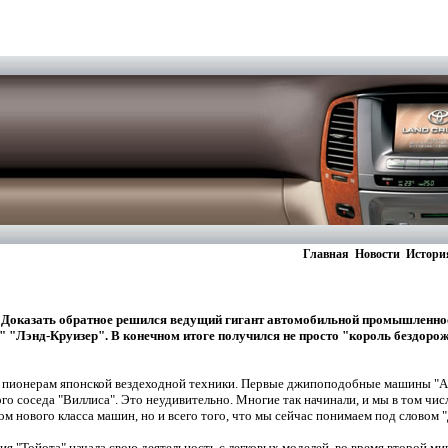
Главная
Новости
Истори
е. Доказать обратное решился ведущий гигант автомобильной промышленн
 "Лэнд-Круизер". В конечном итоге получился не просто "король бездорож
 пионерам японской вездеходной техники. Первые джипоподобные машины "АК-
ого соседа "Виллиса". Это неудивительно. Многие так начинали, и мы в том чис
ом нового класса машин, но и всего того, что мы сейчас понимаем под словом 
ния "Тойота" начала свою деятельность с легковых моделей, во время второй 