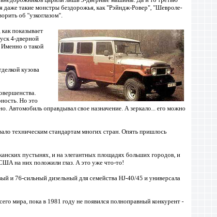
мя даже такие монстры бездорожья, как "Рэйндж-Ровер", "Шевроле-
орить об "узкоглазом".
 как показывает
пуск 4-дверной
 Именно о такой
тделкой кузова
совершенства.
рность. Но это
дно. Автомобиль оправдывал свое назначение. А зеркало... его можно
вало техническим стандартам многих стран. Опять пришлось
канских пустынях, и на элегантных площадях больших городов, и
 США на них положили глаз. А это уже что-то!
ый и 76-сильный дизельный для семейства HJ-40/45 и универсала
сего мира, пока в 1981 году не появился полноправный конкурент -